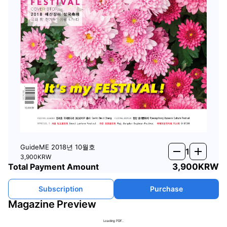
GuideME 2018년 10월호
remove
add
1
3,900
KRW
Total Payment Amount
3,900
KRW
Subscription
Purchase
Magazine Preview
Loading PDF…