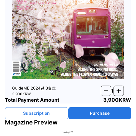
GuideME 2024년 3월호
remove
add
1
3,900
KRW
Total Payment Amount
3,900
KRW
Subscription
Purchase
Magazine Preview
Loading PDF…